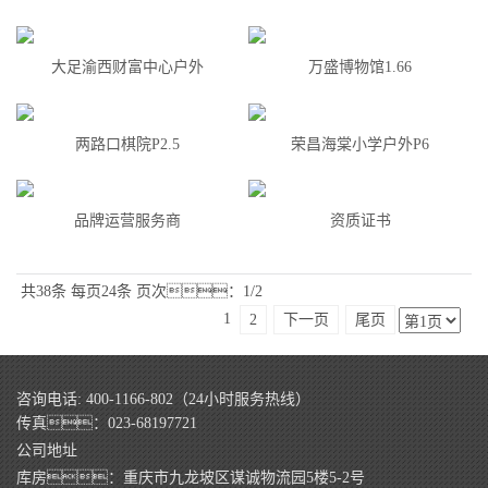
大足渝西财富中心户外
万盛博物馆1.66
两路口棋院P2.5
荣昌海棠小学户外P6
品牌运营服务商
资质证书
共38条
每页24条
页次：1/2
1
2
下一页
尾页
咨询电话: 400-1166-802（24小时服务热线）
传真：023-68197721
公司地址
库房：重庆市九龙坡区谋诚物流园5楼5-2号