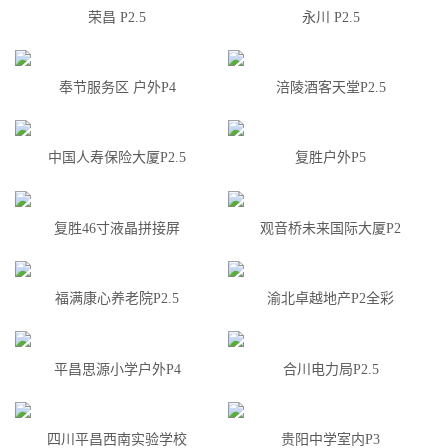
荣昌 P2.5
永川 P2.5
奉节服务区 户外P4
涪陵酒客天堂P2.5
中国人寿保险大厦P2.5
复胜户外P5
复胜46寸液晶拼接屏
观音桥未来国际大厦P2
福满康心养老院P2.5
渝北卓越地产P2全彩
平昌思源小学户外P4
合川电力局P2.5
四川平昌西南实验学校
贵阳中学室内P3